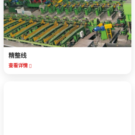
精整线
查看详情