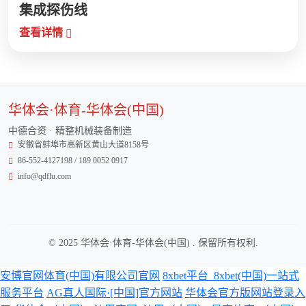
集成探伤线
查看详情
华体会·体育-华体会(中国)
中德合资 · 精整机械装备制造
安徽省蚌埠市高新区黄山大道8158号
86-552-4127198 / 189 0052 0917
info@qdflu.com
© 2025 华体会·体育-华体会(中国) . 保留所有权利.
安博官网体育(中国)有限公司官网
8xbet平台_8xbet(中国)一站式
服务平台
AG真人国际·[中国]官方网站
华体会官方版网站登录入