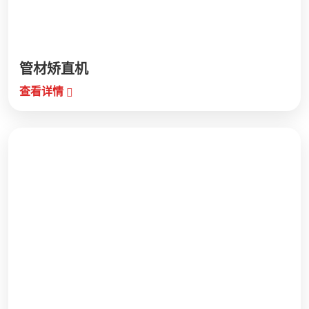
管材矫直机
查看详情