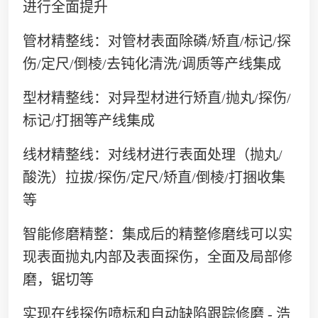
进行全面提升
管材精整线：对管材表面除磷/矫直/标记/探
伤/定尺/倒棱/去钝化清洗/调质等产线集成
型材精整线：对异型材进行矫直/抛丸/探伤/
标记/打捆等产线集成
线材精整线：对线材进行表面处理（抛丸/
酸洗）拉拔/探伤/定尺/矫直/倒棱/打捆收集
等
智能修磨精整：集成后的精整修磨线可以实
现表面抛丸内部及表面探伤，全面及局部修
磨，锯切等
实现在线探伤喷标和自动缺陷跟踪修磨 - 浩