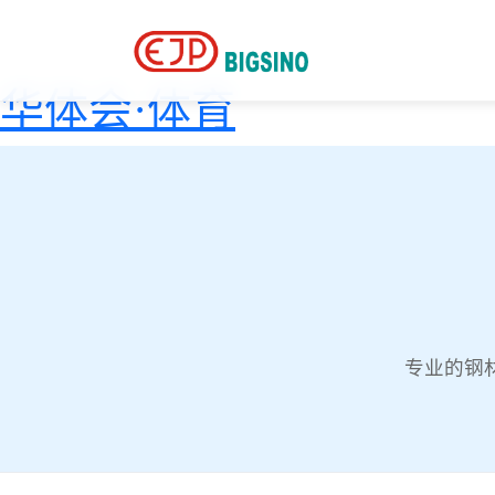
华体会·体育
专业的钢