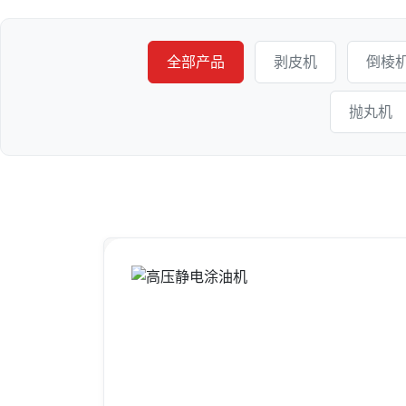
全部产品
剥皮机
倒棱
抛丸机