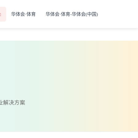
华体会·体育
华体会·体育-华体会(中国)
业解决方案