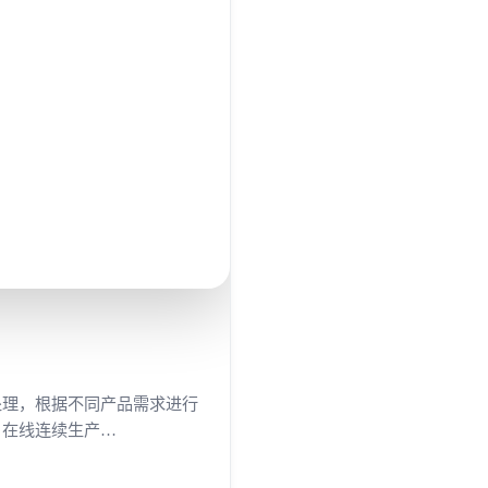
处理，根据不同产品需求进行
：在线连续生产…