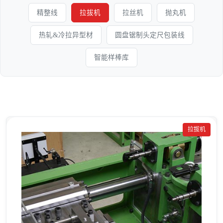
精整线
拉拔机
拉丝机
抛丸机
热轧&冷拉异型材
圆盘锯制头定尺包装线
智能样棒库
拉拔机