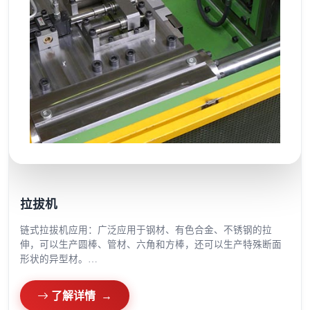
拉拔机
链式拉拔机应用：广泛应用于钢材、有色合金、不锈钢的拉
伸，可以生产圆棒、管材、六角和方棒，还可以生产特殊断面
形状的异型材。…
了解详情