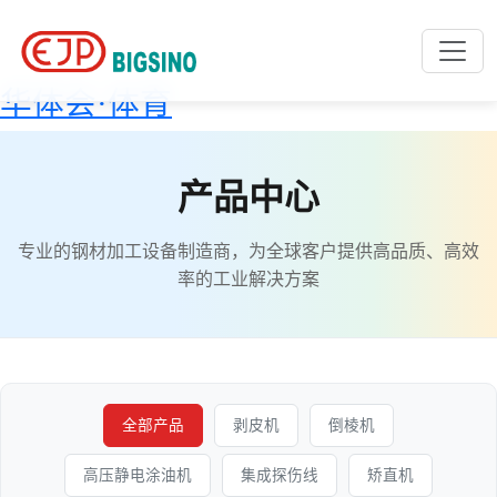
华体会·体育
产品中心
专业的钢材加工设备制造商，为全球客户提供高品质、高效
率的工业解决方案
全部产品
剥皮机
倒棱机
高压静电涂油机
集成探伤线
矫直机